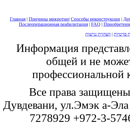
Главная
|
Причины микротии
|
Способы реконструкции
|
Де
Послеоперационная реабилитация
|
FAQ
|
Приобретенн
הצהרת נגישות
|
ת פרטיות
Информация представле
общей и не може
профессиональной к
Все права защищен
Дувдевани, ул.Эмэк а-Эла
7278929 +972-3-57