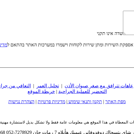
שדה אינו תקני
אספקת השירות ומתן שירות לקוחות וישמרו במערכות האתר בהתאם ל
מדינ
عاهات تترافق مع صغر صيوان الأذن
|
تحليل العمر
|
التعافي من جرا
التحضير للعملية الجراحية
|
خريطة الموقع
מפת האתר
|
תקנון ותנאי שימוש
|
מדיניות פרטיות
|
הצהרת נגישות
ات المعطاة في هذا الموقع هي معلومات عامة فقط ولا تشكل بديل لاستشارة مهني
دوفاني عيميك هأيلاه 7 رمات جان 7278929-052 5746668-03