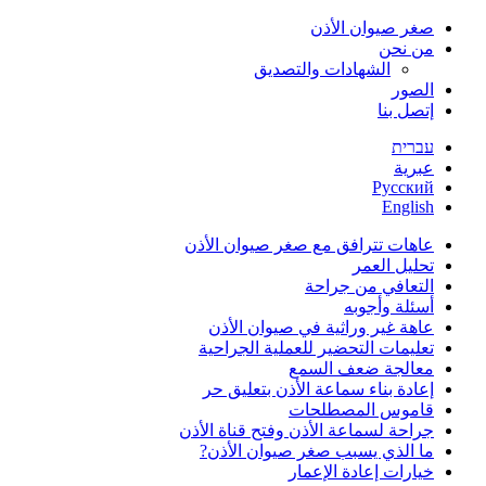
صغر صيوان الأذن
من نحن
الشهادات والتصديق
الصور
إتصل بنا
עברית
عبرية
Русский
English
عاهات تترافق مع صغر صيوان الأذن
تحليل العمر
التعافي من جراحة
أسئلة وأجوبه
عاهة غير وراثية في صيوان الأذن
تعليمات التحضير للعملية الجراحية
معالجة ضعف السمع
إعادة بناء سماعة الأذن بتعليق حر
قاموس المصطلحات
جراحة لسماعة الأذن وفتح قناة الأذن
ما الذي يسبب صغر صيوان الأذن?
خيارات إعادة الإعمار