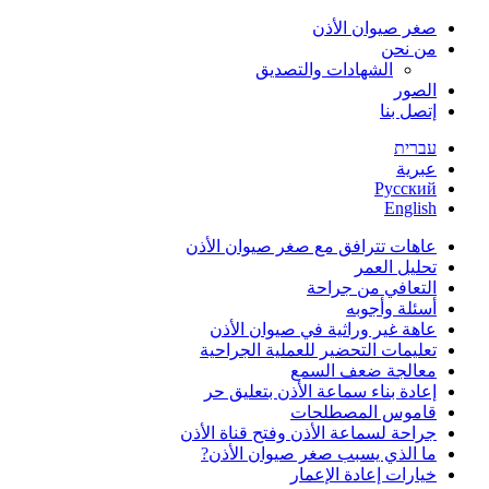
صغر صيوان الأذن
من نحن
الشهادات والتصديق
الصور
إتصل بنا
עברית
عبرية
Русский
English
عاهات تترافق مع صغر صيوان الأذن
تحليل العمر
التعافي من جراحة
أسئلة وأجوبه
عاهة غير وراثية في صيوان الأذن
تعليمات التحضير للعملية الجراحية
معالجة ضعف السمع
إعادة بناء سماعة الأذن بتعليق حر
قاموس المصطلحات
جراحة لسماعة الأذن وفتح قناة الأذن
ما الذي يسبب صغر صيوان الأذن?
خيارات إعادة الإعمار