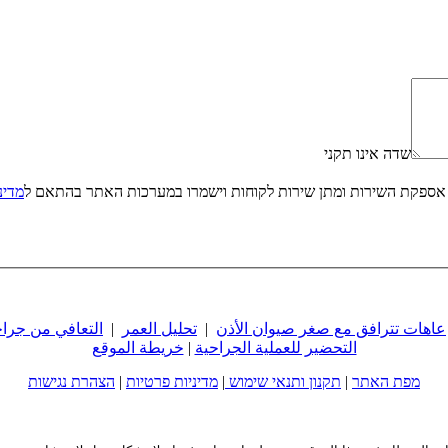
שדה אינו תקני
אספקת השירות ומתן שירות לקוחות וישמרו במערכות האתר בהתאם ל
מדינ
عاهات تترافق مع صغر صيوان الأذن
|
تحليل العمر
|
التعافي من جرا
التحضير للعملية الجراحية
|
خريطة الموقع
מפת האתר
|
תקנון ותנאי שימוש
|
מדיניות פרטיות
|
הצהרת נגישות